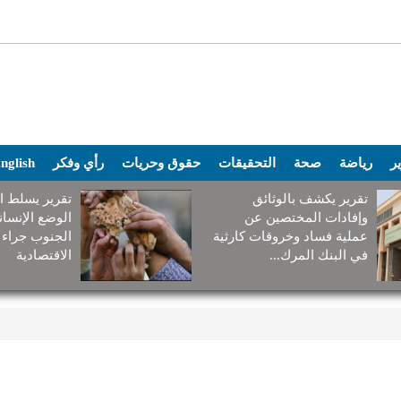
ير
رياضة
صحة
التحقيقات
حقوق وحريات
رأي وفكر
nglish
تقرير يكشف بالوثائق
تقرير يسلط ا
وإفادات المختصين عن
الوضع الإنسا
عملية فساد وخروقات كارثية
الجنوب جراء 
في البنك المرك...
الاقتصادية