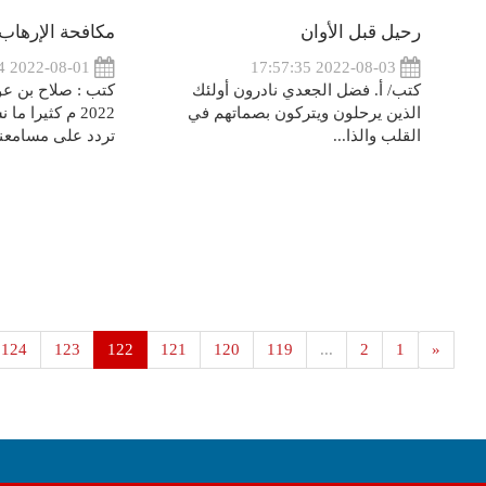
رحيل قبل الأوان
مكافحة الإرهاب .
2022-08-01 23:11:04
2022-08-03 17:57:35
كتب/ أ. فضل الجعدي نادرون أولئك
الذين يرحلون ويتركون بصماتهم في
2022 م كثيرا م
القلب والذا...
تردد على مسامعنا.
124
123
122
121
120
119
...
2
1
«