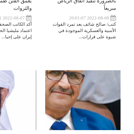
بالضرورة تنفيذ اتفاق الرياض
يعمق الفتن طمعاً
سريعاً
والثروات
2022-08-07 14:56:51
2022-08-08 20:01:07
كتب/ صالح شائف بعد تمرد القوات
أكد الكاتب الصحف
الأمنية والعسكرية الموجودة في
اعتماد مليشيا ال
شبوة على قرارات...
إيران على إحيا...