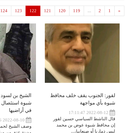
124
123
122
121
120
119
...
2
1
«
لقور: الجنوب يقف خلف محافظ
الشيخ بن لسود:
شبوة بأي مواجهة
شبوة استئصال ل
في أراضيها
2022-08-12 17:11:47
قال الناشط السياسي حسين لقور
2022-08-10 16:38:16
إن محافظ شبوة عوض بن محمد
وصف الشيخ لحمر 
ليس ذماريا أو صنعانيا،...
مدينة عتق من ميل