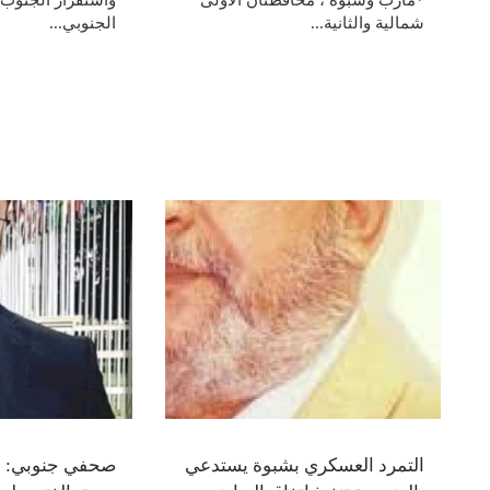
*مارب وشبوة ، محافظتان الاولى
واستقرار الجنوب 
شمالية والثانية...
الجنوبي...
التمرد العسكري بشبوة يستدعي
صحفي جنوبي: مل