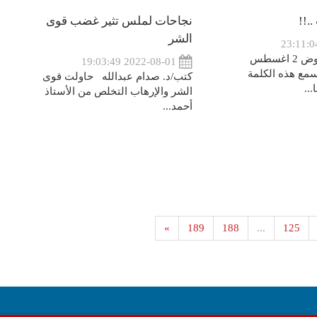
.!!
نجاحات لملس تثير غضب قوى
الشر
كتب : صلاح بن عوض 2 اغسطس
2022-08-01 19:03:49
ا نسمع هذه الكلمة
كتب/د. صدام عبدالله حاولت قوى
..
الشر والإرهاب التخلص من الأستاذ
أحمد...
»
189
188
...
125