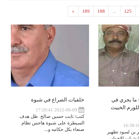
»
189
188
...
125
 ما يجري في
خلفيات الصراع في شبوة
لورم الخبيث
2022-08-09 17:20:41
كتب/ ثابت حسين صالح ظل هدف
السيطرة على شبوة هاجس نظام
صنعاء بكل حكامه و...
بن لسود تطهير
يشيات الاخوان