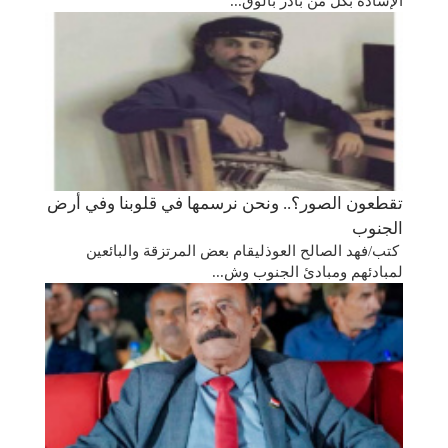
الإشادة بكل من بادر بالوق...
تقطعون الصور؟.. ونحن نرسمها في قلوبنا وفي أرض
الجنوب
كتب/فهد الصالح العوذليقام بعض المرتزقة والبائعين
لمبادئهم ومبادئ الجنوب وش...