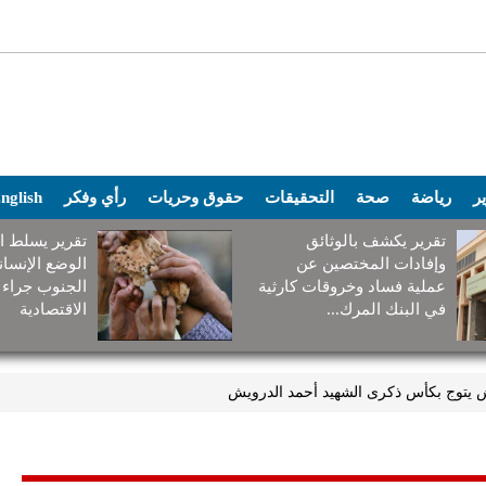
ير
رياضة
صحة
التحقيقات
حقوق وحريات
رأي وفكر
nglish
تقرير يكشف بالوثائق
تقرير يسلط ا
وإفادات المختصين عن
الوضع الإنسا
عملية فساد وخروقات كارثية
الجنوب جراء 
في البنك المرك...
الاقتصادية
ش يتوج بكأس ذكرى الشهيد أحمد الدرويش