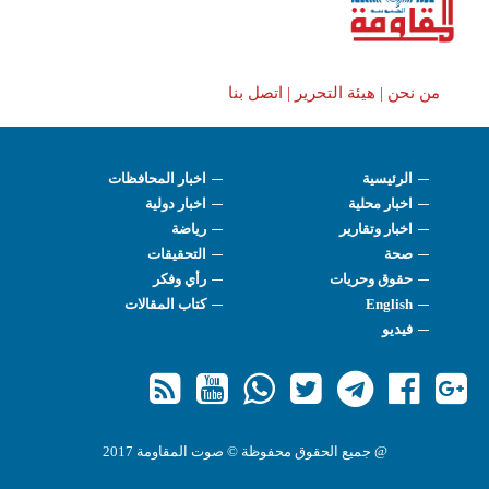
من نحن |
هيئة التحرير |
اتصل بنا
الرئيسية
اخبار المحافظات
اخبار محلية
اخبار دولية
اخبار وتقارير
رياضة
صحة
التحقيقات
حقوق وحريات
رأي وفكر
English
كتاب المقالات
فيديو
@ جميع الحقوق محفوظة © صوت المقاومة 2017