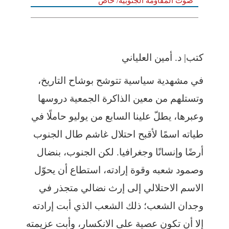
صوت المقاومة الجنوبية/ خاص
كتب| د. أمين العلياني
في مشهدية سياسية تتوشح بوشاح التاريخ،
وتستلهم من معين الذاكرة الجمعية دروسها
وعبرها، يطلّ علينا السابع من يوليو حاملًا في
طياته اسمًا لأقبح احتلال غاشم طال الجنوب
أرضًا وإنسانًا وجغرافيا. لكن الجنوب، بنضال
وصمود شعبه وقوة إرادته، استطاع أن يحوّل
الاسم الاحتلالي إلى إرث نضالي متجذر في
وجدان الشعب؛ ذلك الشعب الذي أبت إرادته
إلا أن تكون عصية على الانكسار، وأبت عزيمته