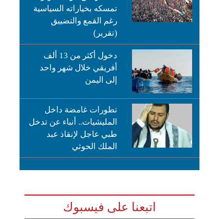
تمسكه بخياراته السياسية
رغم القمع والتضييق
(تقرير)
دخول أكثر من 13 ألف
أفريقي خلال شهر واحد
إلى اليمن
تطورات غامضة داخل
المليشيات.. أنباء عن تدخل
طبي عاجل لإنقاذ عبد
الملك الحوثي
اتبعنا على فيسبوك