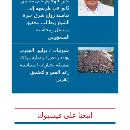
يدين الهجوم على مدنيين
كانوا في طريقهم إلى
مناسبة زواج شرق جبرة
الشيخ ويطالب بتحقيق
مستقل ومحاسبة
المسؤولين
مليونيات 7 يوليو.. الجنوب
يجدد رفض الوصاية ويؤكد
تمسكه بخياراته السياسية
رغم القمع والتضييق
(تقرير)
اتبعنا على فيسبوك