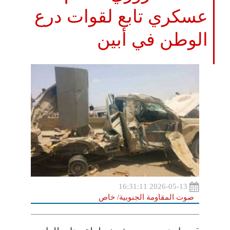
عسكري تابع لقوات درع
الوطن في أبين
2026-05-13 16:31:11
صوت المقاومة الجنوبية/ خاص