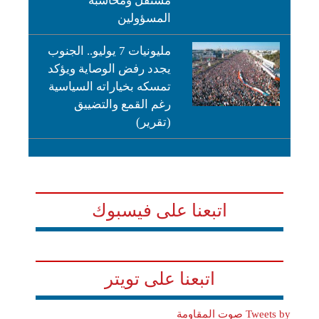
مستقل ومحاسبة
المسؤولين
مليونيات 7 يوليو.. الجنوب
يجدد رفض الوصاية ويؤكد
تمسكه بخياراته السياسية
رغم القمع والتضييق
(تقرير)
اتبعنا على فيسبوك
اتبعنا على تويتر
Tweets by صوت المقاومة