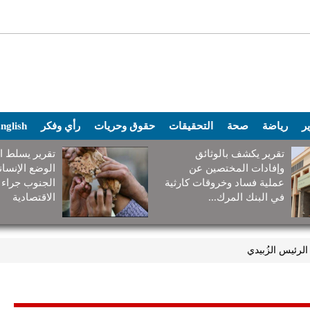
ير
رياضة
صحة
التحقيقات
حقوق وحريات
رأي وفكر
nglish
تقرير يكشف بالوثائق
تقرير يسلط ا
وإفادات المختصين عن
الوضع الإنسا
عملية فساد وخروقات كارثية
الجنوب جراء 
في البنك المرك...
الاقتصادية
الرئيس الزُبيدي