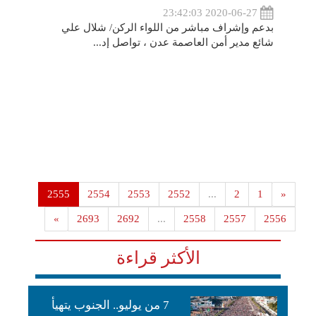
2020-06-27 23:42:03
بدعم وإشراف مباشر من اللواء الركن/ شلال علي
شائع مدير أمن العاصمة عدن ، تواصل إد...
2555
2554
2553
2552
...
2
1
«
»
2693
2692
...
2558
2557
2556
الأكثر قراءة
7 من يوليو.. الجنوب يتهيأ