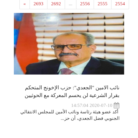
»
2693
2692
...
2556
2555
2554
نائب الامين "الجعدي": حزب الإخونج المتحكم
بقرار الشرعية لن يحسم المعركة مع الحوثيين
2020-07-10 14:57:04
أكد عضو هيئة رئاسة ونائب الأمين للمجلس الانتقالي
الجنوبي فضل الجعدي، أن حز...