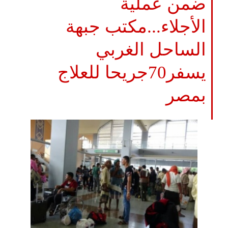
ضمن عملية
الأجلاء...مكتب جبهة
الساحل الغربي
يسفر70جريحا للعلاج
بمصر