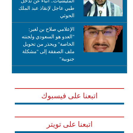
المليشيات.. أنباء عن تدخل
طبي عاجل لإنقاذ عبد الملك
الحوثي
الإعلامي صلاح بن لغبر:
"العدو هو السعودي ولجنته
الخاصة" ويحذر من تحويل
ملف الصفقة إلى "مشكلة
جنوبية"
اتبعنا على فيسبوك
اتبعنا على تويتر