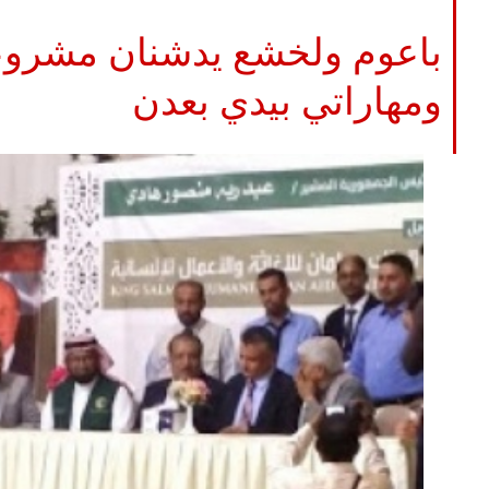
باعوم ولخشع يدشنان مشرو
ومهاراتي بيدي بعدن