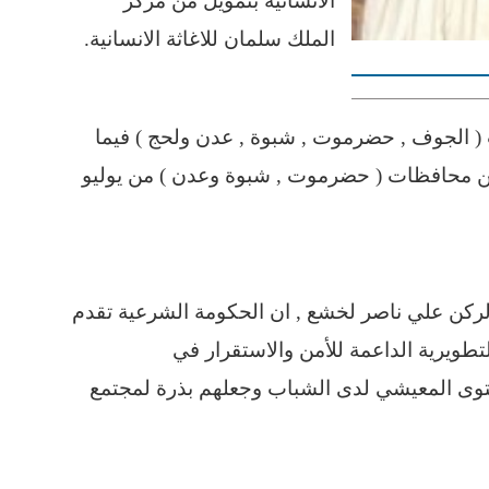
الانسانية بتمويل من مركز
الملك سلمان للاغاثة الانسانية.
لجوف , حضرموت , شبوة , عدن ولحج ) فيما
 مهارتي بيدي للايتام 250 يتيما من محافظات ( حضرموت , شبوة وعدن ) من يوليو
 الركن علي ناصر لخشع , ان الحكومة الشرعية تقدم
لتطويرية الداعمة للأمن والاستقرار في
توى المعيشي لدى الشباب وجعلهم بذرة لمجتمع