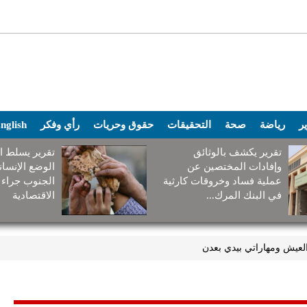
ير
رياضة
صحة
التحقيقات
حقوق وحريات
رأي وفكر
nglish
تقرير يكشف بالوثائق
تقرير يسلط ا
وإفادات المختصين عن
الوضع الإنسا
عملية فساد وخروقات كارثية
الجنوب جراء 
في البنك المرك...
الاقتصادية
عيش ومهاراتي بيدي بعدن