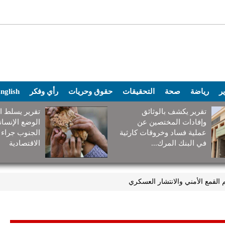
ير
رياضة
صحة
التحقيقات
حقوق وحريات
رأي وفكر
nglish
تقرير يكشف بالوثائق
تقرير يسلط ا
وإفادات المختصين عن
الوضع الإنسا
عملية فساد وخروقات كارثية
الجنوب جراء 
في البنك المرك...
الاقتصادية
القمع الأمني والانتشار العسكري