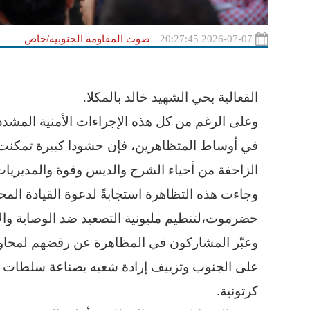
2026-07-07 20:27:45
صوت المقاومة الجنوبية/خاص
الفعالية بحي الشهيد خالد بالمكلا.
وعلى الرغم من كل هذه الإجراءات الأمنية المشد
في أوساط المتظاهرين، فإن حشودا كبيرة تمكنت
الزاحفة من أحياء الشرج والديس وفوة والمديريا
وجاءت هذه التظاهرة استجابةً لدعوة القيادة المح
حضرموت،لتنظيم مليونية التصعيد ضد الوصاية والا
وعبّر المشاركون في المظاهرة عن رفضهم لمحاولات
على الجنوب وتزييف إرادة شعبه بصناعة سلطات ا
كرتونية.