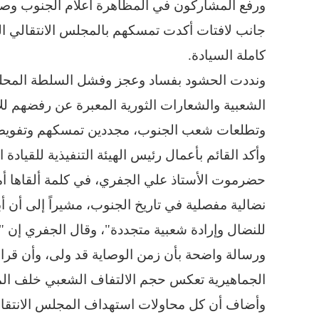
ورفع المشاركون في المظاهرة أعلام الجنوب وصور
جانب لافتات أكدت تمسكهم بالمجلس الانتقالي ال
كاملة السيادة.
ونددت الحشود بفساد وعجز وفشل السلطة المحلية و
الشعبية والشعارات الثورية المعبرة عن رفضهم للا
وتطلعات شعب الجنوب، مجددين تمسكهم وتفويضهم
وأكد القائم بأعمال رئيس الهيئة التنفيذية للقيادة
حضرموت الأستاذ علي الجفري، في كلمة ألقاها أم
نضالية مفصلية في تاريخ الجنوب، مشيراً إلى أن 
للنضال وإرادة شعبية متجددة"، وقال الجفري إن "م
ورسالة واضحة بأن زمن الوصاية قد ولى، وأن قرار
الجماهيرية تعكس حجم الالتفاف الشعبي خلف المج
وأضاف أن كل محاولات استهداف المجلس الانتقالي