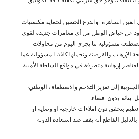
مة أو الالتفاف، وهو حق شرعي تكفله كافة المواثيق
قى العين الساهرة، والدرع الحصين لحماية مكتسبات
الذود عن حياض الوطن من أي مغامرات جديدة لقوى
لمصطنعة مسؤولية ما يجري اليوم من محاولات
فحة الإرهاب والقرصنة ونحملها كافة المسؤولية عما
ناصر إرهابية متطرفة في مواقع السلطة الأمنية
الجنوبية إلى تعزيز التلاحم والاصطفاف الوطني،
ل أبنائه ودون إقصاء.
 عظيم يتحقق دون املاءات خارجية او وصاية او
لدليل القاطع أنه يقف ضد استعادة الدولة