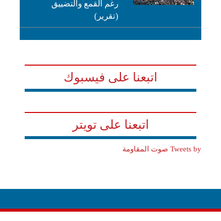
رغم القمع والتضييق
(تقرير)
اتبعنا على فيسبوك
اتبعنا على تويتر
Tweets by صوت المقاومة