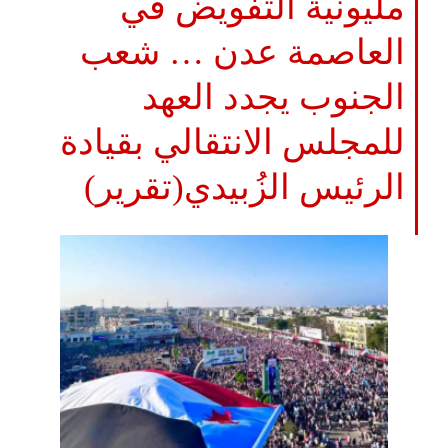
مليونية التفويض في
العاصمة عدن … شعب
الجنوب يجدد العهد
للمجلس الانتقالي بقيادة
الرئيس الزُبيدي(تقرير)