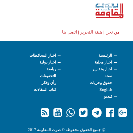
من نحن |
هيئة التحرير |
اتصل بنا
الرئيسية
اخبار المحافظات
اخبار محلية
اخبار دولية
اخبار وتقارير
رياضة
صحة
التحقيقات
حقوق وحريات
رأي وفكر
English
كتاب المقالات
فيديو
@ جميع الحقوق محفوظة © صوت المقاومة 2017