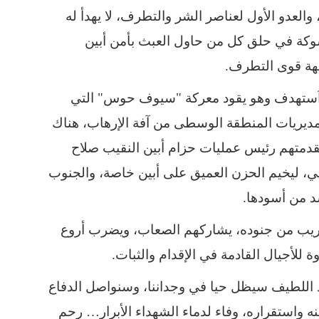
والعدو الأول لعناصر الشر والتطرف، لا يهدأ له
وكة في حلق كل من حاول العبث بأمن أبين
هة قوى التطرف.
ذ اُستهدف وهو يقود معركة "سيوف حوس" التي
مديريات المنطقة الوسطى من آفة الإرهاب، هناك
مقدمتهم رئيس عمليات حزام أبين النقيب صلاح
ني، ليخيم الحزن العميق على أبين خاصة، والجنوب
د من أسودها.
لقريب من جنوده، يشاركهم الصعاب، ويضرب أروع
 للأجيال القادمة في الإقدام والثبات.
د اللطيف سيظل حيا في وجداننا، وسنواصل الدفاع
واستقراره، وفاء لدماء الشهداء الأبرار… رحم