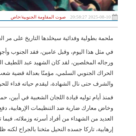
2025-08-10 20:58:27
صوت المقاومة الجنوبية/خاص
ملحمة بطولية وفدائية سيخلدها التاريخ على مر ال
في مثل هذا اليوم، وقبل عامين، فقد الجنوب وأجهزته
ورجاله المخلصين، لقد كان الشهيد عبد اللطيف ال
الحراك الجنوبي السلمي، مؤمنًا بعدالة قضية شعب
والشرف حتى نال الشهادة، ليقدم حياته فداء للحري
فمنذ أيام توليه قيادة اللجان الشعبية في أبين، ح
وخاض معارك ضارية ضد التنظيمات الإرهابية، د
العديد من الشهداء من أفراد أسرته وزملائه، فيم
إرهابية، تاركا جسده النحيل مثخنا بالجراح لكنه ظل