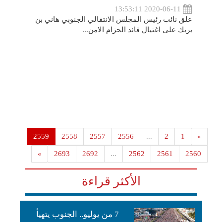
2020-06-11 13:53:11
علق نائب رئيس المجلس الانتقالي الجنوبي هاني بن
بريك على اغتيال قائد الحزام الامن...
2559
2558
2557
2556
...
2
1
«
»
2693
2692
...
2562
2561
2560
الأكثر قراءة
7 من يوليو.. الجنوب يتهيأ