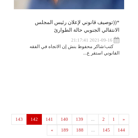
*((توصيف قانوني لإعلان رئيس المجلس
الانتقالي الجنوبي حالة الطوارئ
2021-09-16 21:17:41
كتب/شاكر محفوظ بنش إن الاتجاه في الفقه
القانوني استقر ع...
143
142
141
140
139
...
2
1
«
»
189
188
...
145
144