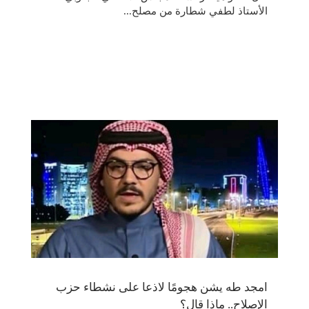
الأستاذ لطفي شطارة ‏‎من مصلح...
امجد طه يشن هجومًا لاذعا على نشطاء حزب
الإصلاح.. ماذا قال؟