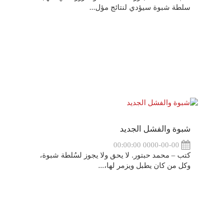
سلطة شبوة سيؤدي لنتائج مؤل...
شبوة والفشل الجديد
0000-00-00 00:00:00
كتب – محمد حبتور. لا يحق ولا يجوز لسُلطة شبوة،
وكل من كان يطبل ويزمر لها،...