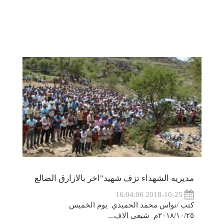
مديريه الشهداء تزف شهيد"اخر بالازارق الضالع
2018-10-25 16:04:06
كتب /نواس محمد الحميدي يوم الخميس
٢٠١٨/١٠/٢٥م شيعى الاف...